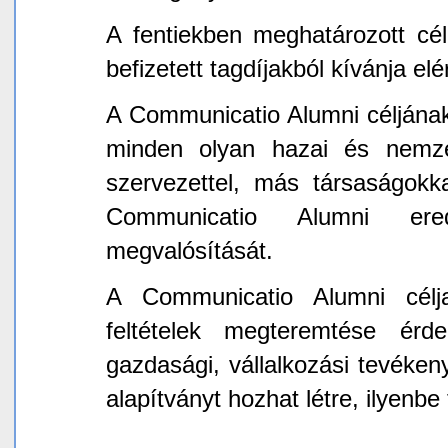
A fentiekben meghatározott cé
befizetett tagdíjakból kívánja elér
A Communicatio Alumni céljána
minden olyan hazai és nemzet
szervezettel, más társaságokk
Communicatio Alumni ere
megvalósítását.
A Communicatio Alumni célj
feltételek megteremtése érde
gazdasági, vállalkozási tevéken
alapítványt hozhat létre, ilyenbe