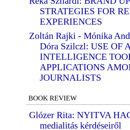
Réka Szilárdi: BRAND 
STRATEGIES FOR RE
EXPERIENCES
Zoltán Rajki - Mónika And
Dóra Szilczl: USE OF
INTELLIGENCE TOO
APPLICATIONS AMO
JOURNALISTS
BOOK REVIEW
Glózer Rita: NYITVA HA
medialitás kérdéseiről