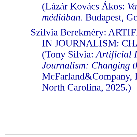
(Lázár Kovács Ákos:
Va
médiában.
Budapest, Go
Szilvia Berekméry: AR
IN JOURNALISM: C
(Tony Silvia:
Artificial 
Journalism: Changing 
McFarland&Company, Inc
North Carolina, 2025.)