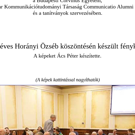
a Budapesti Corvinus Egyetem,
r Kommunikációtudományi Társaság Communicatio Alumni 
és a tanítványok szervezésében.
 éves Horányi Özséb köszöntésén készült fény
A képeket Ács Péter készítette.
(A képek kattintással nagyíthatók)